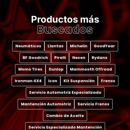
Productos más
Buscados
Neumáticos
Llantas
Michelin
GoodYear
BF Goodrich
Pirelli
Nexen
Rydanz
Momo Tires
Dunlop
Mammooth Offroad
Ironman 4X4
Icon
Kit Suspensión
Frenos
Servicio Automotriz Especializado
Mantención Automotriz
Servicio Frenos
Cambio de Aceite
Servicio Especializado Mantención