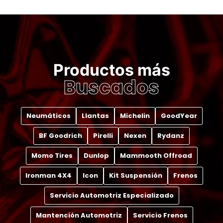
Productos más
Buscados
Neumáticos
Llantas
Michelin
GoodYear
BF Goodrich
Pirelli
Nexen
Rydanz
Momo Tires
Dunlop
Mammooth Offroad
Ironman 4X4
Icon
Kit Suspensión
Frenos
Servicio Automotriz Especializado
Mantención Automotriz
Servicio Frenos