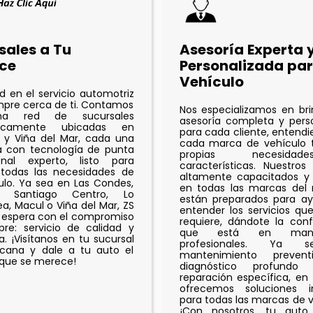
sales a Tu
Asesoría Experta 
ce
Personalizada par
Vehículo
ad en el servicio automotriz
mpre cerca de ti. Contamos
Nos especializamos en br
a red de sucursales
asesoría completa y pers
égicamente ubicadas en
para cada cliente, entend
 y Viña del Mar, cada una
cada marca de vehículo t
a con tecnología de punta
propias necesid
nal experto, listo para
características. Nuestros
 todas las necesidades de
altamente capacitados y 
ulo. Ya sea en Las Condes,
en todas las marcas del
a, Santiago Centro, Lo
están preparados para ay
a, Macul o Viña del Mar, ZS
entender los servicios qu
 espera con el compromiso
requiere, dándote la con
re: servicio de calidad y
que está en man
a. ¡Visítanos en tu sucursal
profesionales. Ya 
cana y dale a tu auto el
mantenimiento prevent
que se merece!
diagnóstico profund
reparación específica, en
ofrecemos soluciones in
para todas las marcas de v
¡Con nosotros, tu auto