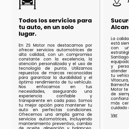
Todos los servicios para
Sucur
tu auto, en un solo
Alcan
lugar.
La calid
está sie
En ZS Motor nos destacamos por
con un
ofrecer servicios automotrices de
estrat
alta calidad, con un compromiso
Santiago
constante con la excelencia, la
equipad
atención personalizada y el uso de
y perso
tecnología de punta. Utilizamos
atender
repuestos de marcas reconocidas
tu vehíc
para garantizar la durabilidad y el
Vitacur
óptimo rendimiento de tu vehículo.
Barneche
Nos enfocamos en tus
Motor te
necesidades, asegurando una
de siemp
experiencia confiable y
confianz
transparente en cada paso. Somos
más cer
tu mejor opción para mantener tu
cuidado 
auto en perfectas condiciones.
Ofrecemos una amplia gama de
servicios automotrices, incluyendo
mantenimiento preventivo, cambio
de aceite, alineación y balanceo,