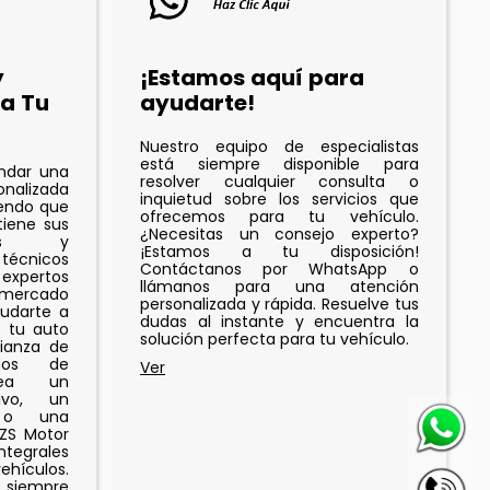
y
¡Estamos aquí para
a Tu
ayudarte!
Nuestro equipo de especialistas
está siempre disponible para
indar una
resolver cualquier consulta o
onalizada
inquietud sobre los servicios que
iendo que
ofrecemos para tu vehículo.
iene sus
¿Necesitas un consejo experto?
ades y
¡Estamos a tu disposición!
 técnicos
Contáctanos por WhatsApp o
expertos
llámanos para una atención
 mercado
personalizada y rápida. Resuelve tus
udarte a
dudas al instante y encuentra la
e tu auto
solución perfecta para tu vehículo.
fianza de
os de
sea un
ivo, un
o o una
 ZS Motor
tegrales
ehículos.
 siempre