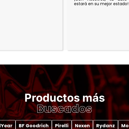
estará en su mejor estado!
Productos más
Buscados
Year
BF Goodrich
Pirelli
Nexen
Rydanz
Mo