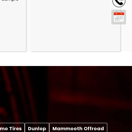
mo Tires
Dunlop
Mammooth Offroad