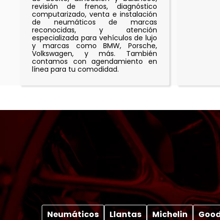
revisión de frenos, diagnóstico
computarizado, venta e instalación
de neumáticos de marcas
reconocidas, y atención
especializada para vehículos de lujo
y marcas como BMW, Porsche,
Volkswagen, y más. También
contamos con agendamiento en
línea para tu comodidad.
Neumáticos
Llantas
Michelin
Good