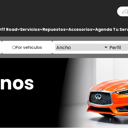
¿Qué
TÉRMINOS MÁS BUSCADOS
Off Road
Servicios
Repuestos
Accesorios
Agenda Tu Serv
1
.
ko3
2
.
bf goodrich
Por vehiculos
3
.
225
4
.
235
enos
5
.
205