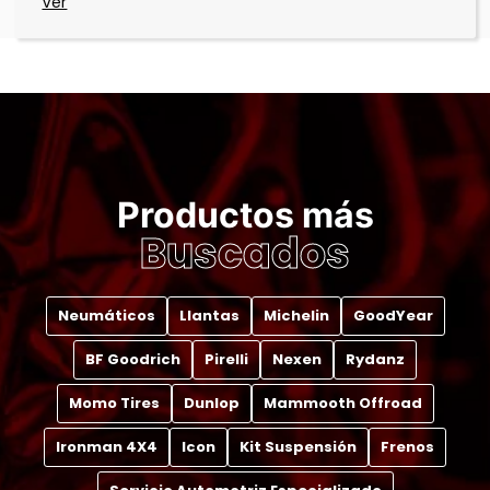
Productos más
Buscados
Neumáticos
Llantas
Michelin
GoodYear
BF Goodrich
Pirelli
Nexen
Rydanz
Momo Tires
Dunlop
Mammooth Offroad
Ironman 4X4
Icon
Kit Suspensión
Frenos