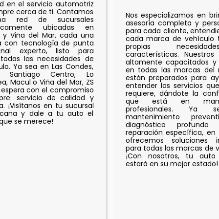
ad en el servicio automotriz
mpre cerca de ti. Contamos
Nos especializamos en br
a red de sucursales
asesoría completa y pers
égicamente ubicadas en
para cada cliente, entend
 y Viña del Mar, cada una
cada marca de vehículo t
a con tecnología de punta
propias necesid
nal experto, listo para
características. Nuestros
 todas las necesidades de
altamente capacitados y 
ulo. Ya sea en Las Condes,
en todas las marcas del
a, Santiago Centro, Lo
están preparados para ay
a, Macul o Viña del Mar, ZS
entender los servicios qu
 espera con el compromiso
requiere, dándote la con
re: servicio de calidad y
que está en man
a. ¡Visítanos en tu sucursal
profesionales. Ya 
cana y dale a tu auto el
mantenimiento prevent
que se merece!
diagnóstico profund
reparación específica, en
ofrecemos soluciones in
para todas las marcas de v
¡Con nosotros, tu auto
estará en su mejor estado!