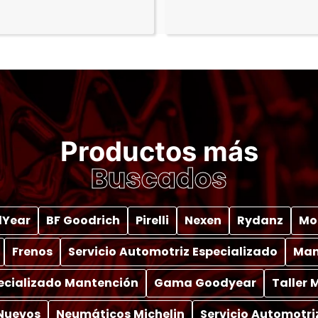
Productos más
Buscados
Year
BF Goodrich
Pirelli
Nexen
Rydanz
Mo
Frenos
Servicio Automotriz Especializado
Man
pecializado Mantención
Gama Goodyear
Taller
Nuevos
Neumáticos Michelin
Servicio Automotri