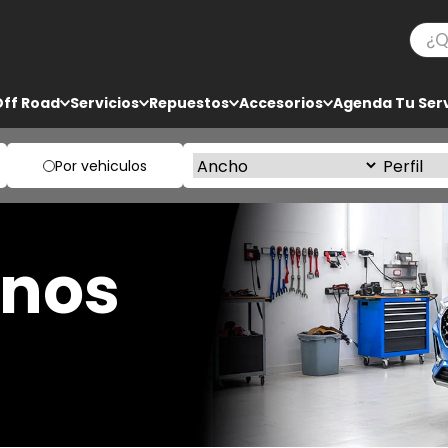
¿Qué
TÉRMINOS MÁS BUSCADOS
Off Road
Servicios
Repuestos
Accesorios
Agenda Tu Serv
1
.
ko3
2
.
bf goodrich
Por vehiculos
3
.
225
4
.
235
enos
5
.
205