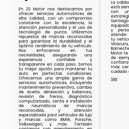
La calid
está sie
En ZS Motor nos destacamos por
con un
ofrecer servicios automotrices de
estrat
alta calidad, con un compromiso
Santiago
constante con la excelencia, la
equipad
atención personalizada y el uso de
y perso
tecnología de punta. Utilizamos
atender
repuestos de marcas reconocidas
tu vehíc
para garantizar la durabilidad y el
Vitacur
óptimo rendimiento de tu vehículo.
Barneche
Nos enfocamos en tus
Motor te
necesidades, asegurando una
de siemp
experiencia confiable y
confianz
transparente en cada paso. Somos
más cer
tu mejor opción para mantener tu
cuidado 
auto en perfectas condiciones.
Ofrecemos una amplia gama de
servicios automotrices, incluyendo
mantenimiento preventivo, cambio
de aceite, alineación y balanceo,
revisión de frenos, diagnóstico
computarizado, venta e instalación
de neumáticos de marcas
reconocidas, y atención
especializada para vehículos de lujo
y marcas como BMW, Porsche,
Volkswagen, y más. También
contamos con agendamiento en