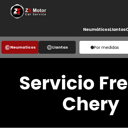
Neumáticos
Llantas
Neumaticos
Llantas
Por medidas
Servicio Fr
Chery