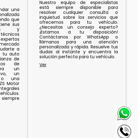
Nuestro equipo de especialistas
está siempre disponible para
indar una
resolver cualquier consulta o
onalizada
inquietud sobre los servicios que
iendo que
ofrecemos para tu vehículo.
iene sus
¿Necesitas un consejo experto?
ades y
¡Estamos a tu disposición!
 técnicos
Contáctanos por WhatsApp o
expertos
llámanos para una atención
 mercado
personalizada y rápida. Resuelve tus
udarte a
dudas al instante y encuentra la
e tu auto
solución perfecta para tu vehículo.
fianza de
os de
sea un
ivo, un
o o una
 ZS Motor
tegrales
ehículos.
 siempre