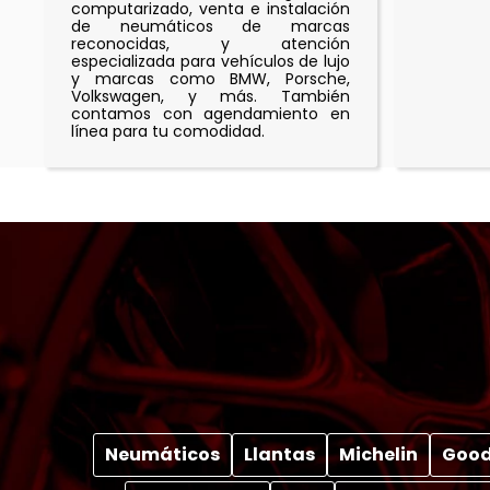
computarizado, venta e instalación
de neumáticos de marcas
reconocidas, y atención
especializada para vehículos de lujo
y marcas como BMW, Porsche,
Volkswagen, y más. También
contamos con agendamiento en
línea para tu comodidad.
Neumáticos
Llantas
Michelin
Good