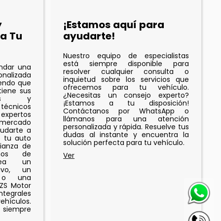
y
¡Estamos aquí para
a Tu
ayudarte!
Nuestro equipo de especialistas
está siempre disponible para
indar una
resolver cualquier consulta o
onalizada
inquietud sobre los servicios que
iendo que
ofrecemos para tu vehículo.
iene sus
¿Necesitas un consejo experto?
ades y
¡Estamos a tu disposición!
 técnicos
Contáctanos por WhatsApp o
expertos
llámanos para una atención
 mercado
personalizada y rápida. Resuelve tus
udarte a
dudas al instante y encuentra la
e tu auto
solución perfecta para tu vehículo.
fianza de
os de
sea un
ivo, un
o o una
 ZS Motor
tegrales
ehículos.
 siempre