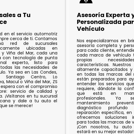
sales a Tu
Asesoría Experta 
ce
Personalizada par
Vehículo
ad en el servicio automotriz
mpre cerca de ti. Contamos
Nos especializamos en br
a red de sucursales
asesoría completa y pers
égicamente ubicadas en
para cada cliente, entend
 y Viña del Mar, cada una
cada marca de vehículo t
a con tecnología de punta
propias necesid
nal experto, listo para
características. Nuestros
 todas las necesidades de
altamente capacitados y 
ulo. Ya sea en Las Condes,
en todas las marcas del
a, Santiago Centro, Lo
están preparados para ay
a, Macul o Viña del Mar, ZS
entender los servicios qu
 espera con el compromiso
requiere, dándote la con
re: servicio de calidad y
que está en man
a. ¡Visítanos en tu sucursal
profesionales. Ya 
cana y dale a tu auto el
mantenimiento prevent
que se merece!
diagnóstico profund
reparación específica, en
ofrecemos soluciones in
para todas las marcas de v
¡Con nosotros, tu auto
estará en su mejor estado!