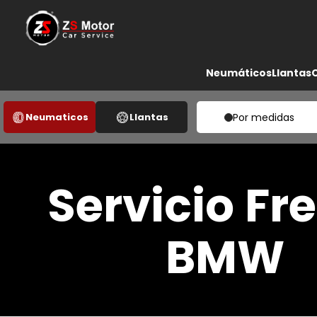
Neumáticos
Llantas
Neumaticos
Llantas
Por medidas
Servicio Fr
BMW