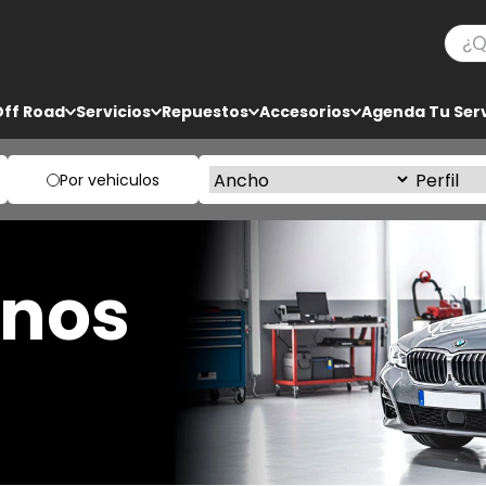
¿Qué
TÉRMINOS MÁS BUSCADOS
Off Road
Servicios
Repuestos
Accesorios
Agenda Tu Serv
1
.
ko3
2
.
bf goodrich
Por vehiculos
3
.
225
4
.
235
enos
5
.
205