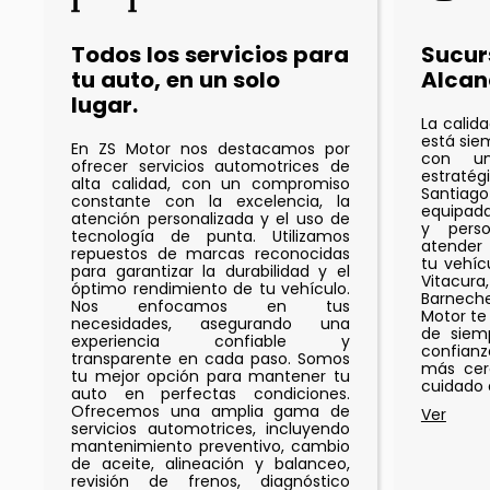
Todos los servicios para
Sucur
tu auto, en un solo
Alcan
lugar.
La calid
está sie
En ZS Motor nos destacamos por
con un
ofrecer servicios automotrices de
estrat
alta calidad, con un compromiso
Santiago
constante con la excelencia, la
equipad
atención personalizada y el uso de
y perso
tecnología de punta. Utilizamos
atender
repuestos de marcas reconocidas
tu vehíc
para garantizar la durabilidad y el
Vitacur
óptimo rendimiento de tu vehículo.
Barneche
Nos enfocamos en tus
Motor te
necesidades, asegurando una
de siemp
experiencia confiable y
confianz
transparente en cada paso. Somos
más cer
tu mejor opción para mantener tu
cuidado 
auto en perfectas condiciones.
Ofrecemos una amplia gama de
servicios automotrices, incluyendo
mantenimiento preventivo, cambio
de aceite, alineación y balanceo,
revisión de frenos, diagnóstico