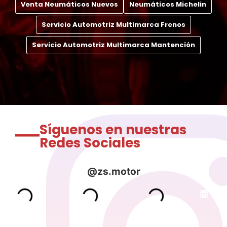
Venta Neumáticos Nuevos
Neumáticos Michelin
Servicio Automotriz Multimarca Frenos
Servicio Automotriz Multimarca Mantención
Síguenos en nuestras
Redes Sociales