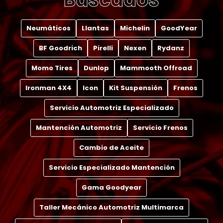
Neumáticos
Llantas
Michelin
GoodYear
BF Goodrich
Pirelli
Nexen
Rydanz
Momo Tires
Dunlop
Mammooth Offroad
Ironman 4X4
Icon
Kit Suspensión
Frenos
Servicio Automotriz Especializado
Mantención Automotriz
Servicio Frenos
Cambio de Aceite
Servicio Especializado Mantención
Gama Goodyear
Taller Mecánico Automotriz Multimarca