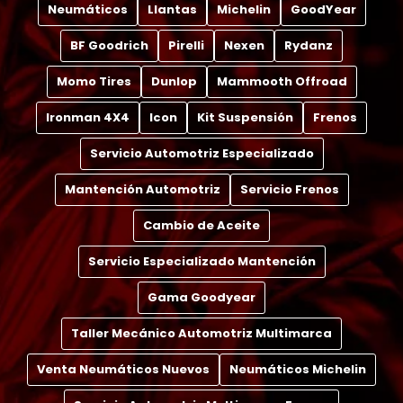
Neumáticos
Llantas
Michelin
GoodYear
BF Goodrich
Pirelli
Nexen
Rydanz
Momo Tires
Dunlop
Mammooth Offroad
Ironman 4X4
Icon
Kit Suspensión
Frenos
Servicio Automotriz Especializado
Mantención Automotriz
Servicio Frenos
Cambio de Aceite
Servicio Especializado Mantención
Gama Goodyear
Taller Mecánico Automotriz Multimarca
Venta Neumáticos Nuevos
Neumáticos Michelin