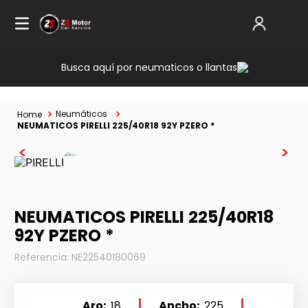
Busca aquí por neumaticos o llantas
Neumáticos
NEUMATICOS PIRELLI 225/40R18 92Y PZERO *
NEUMATICOS PIRELLI 225/40R18
92Y PZERO *
Referencia
:
NE22540180069
Aro
18
Ancho
225