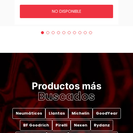
NO DISPONIBLE
Productos más
Buscados
Neumáticos
Llantas
Michelin
GoodYear
BF Goodrich
Pirelli
Nexen
Rydanz