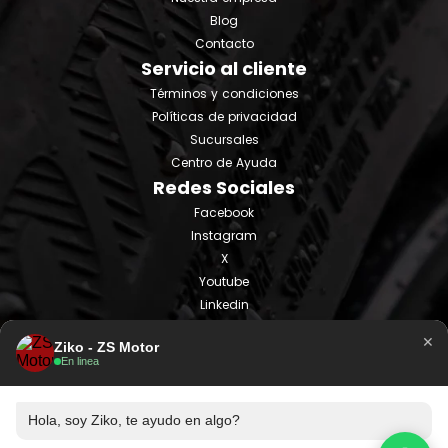
Blog
Contacto
Servicio al cliente
Términos y condiciones
Políticas de privacidad
Sucursales
Centro de Ayuda
Redes Sociales
Facebook
Instagram
X
Youtube
Linkedin
Tiktok
×
Ziko - ZS Motor
En linea
Hola, soy Ziko, te ayudo en algo?