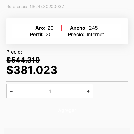
Referencia
:
NE2453020003Z
Aro
20
Ancho
245
Perfil
30
Precio
Internet
$
544
.
319
$
381
.
023
－
＋
Agregar