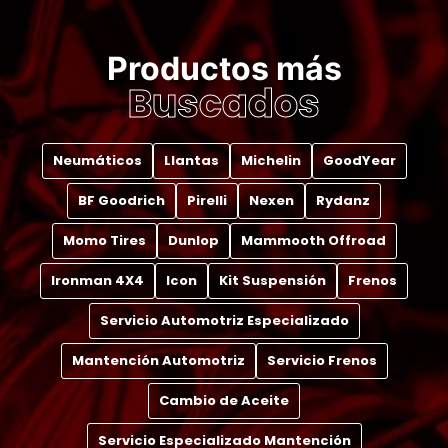
Productos más
Buscados
Neumáticos
Llantas
Michelin
GoodYear
BF Goodrich
Pirelli
Nexen
Rydanz
Momo Tires
Dunlop
Mammooth Offroad
Ironman 4X4
Icon
Kit Suspensión
Frenos
Servicio Automotriz Especializado
Mantención Automotriz
Servicio Frenos
Cambio de Aceite
Servicio Especializado Mantención