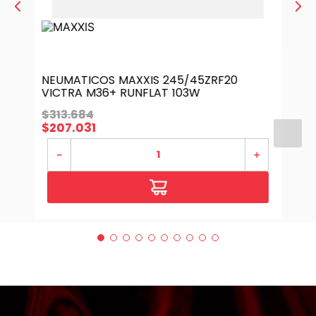
NEUMATICOS MAXXIS 245/45ZRF20
VICTRA M36+ RUNFLAT 103W
$
313
.
684
$
207
.
031
－
＋