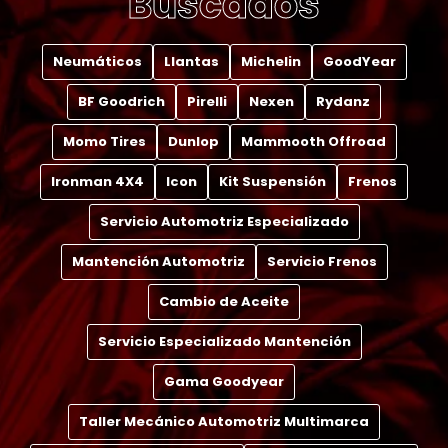
Buscados
Neumáticos
Llantas
Michelin
GoodYear
BF Goodrich
Pirelli
Nexen
Rydanz
Momo Tires
Dunlop
Mammooth Offroad
Ironman 4X4
Icon
Kit Suspensión
Frenos
Servicio Automotriz Especializado
Mantención Automotriz
Servicio Frenos
Cambio de Aceite
Servicio Especializado Mantención
Gama Goodyear
Taller Mecánico Automotriz Multimarca