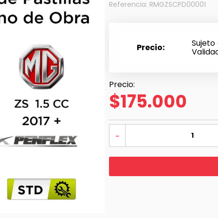
Referencia
:
RMGZSCPD00001
Sujeto
Precio
Valida
$
175
.
000
－