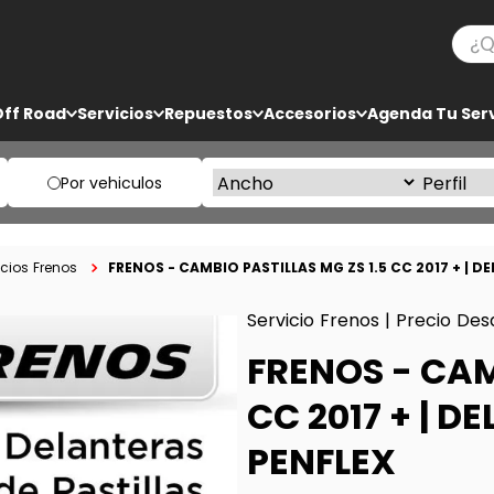
¿Qué
TÉRMINOS MÁS BUSCADOS
Off Road
Servicios
Repuestos
Accesorios
Agenda Tu Serv
1
.
ko3
2
.
bf goodrich
Por vehiculos
3
.
225
4
.
235
FRENOS - CAMBIO PASTILLAS MG ZS 1.5 CC 2017 + | D
icios Frenos
5
.
205
Servicio Frenos | Precio Des
FRENOS - CAM
CC 2017 + | D
PENFLEX