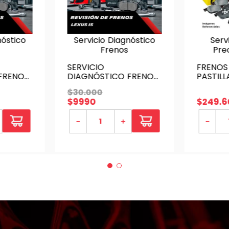
nóstico
Servicio Diagnóstico
Serv
Frenos
Pre
SERVICIO
FRENOS
FRENOS
DIAGNÓSTICO FRENOS
PASTIL
CAN
LEXUS IS
BENZ ML
$
30
.
000
- DELAN
$
9990
$
249
.
6
TEXTAR 
- SERVI
－
＋
－