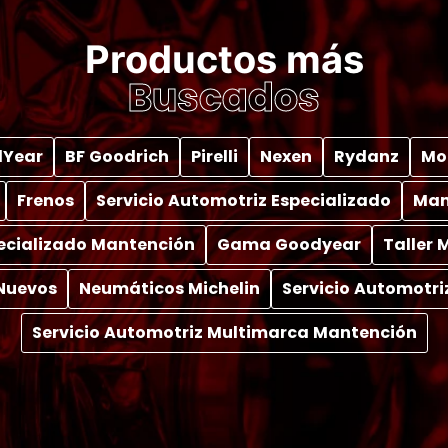
Productos más
Buscados
Year
BF Goodrich
Pirelli
Nexen
Rydanz
Mo
Frenos
Servicio Automotriz Especializado
Man
pecializado Mantención
Gama Goodyear
Taller
Nuevos
Neumáticos Michelin
Servicio Automotri
Servicio Automotriz Multimarca Mantención