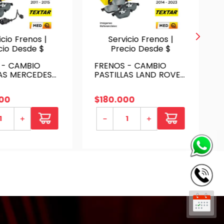
icio Frenos |
Servicio Frenos |
cio Desde $
Precio Desde $
 - CAMBIO
FRENOS - CAMBIO
LAS MERCEDES
PASTILLAS LAND ROVER
350 2011 - 2015
FREELANDER TB 2014 -
TERAS | P.
2023 - DELANTERAS | P.
00
$
180
.
000
- INCL SENSOR
TEXTAR - SERVICIO
CIO
＋
－
＋