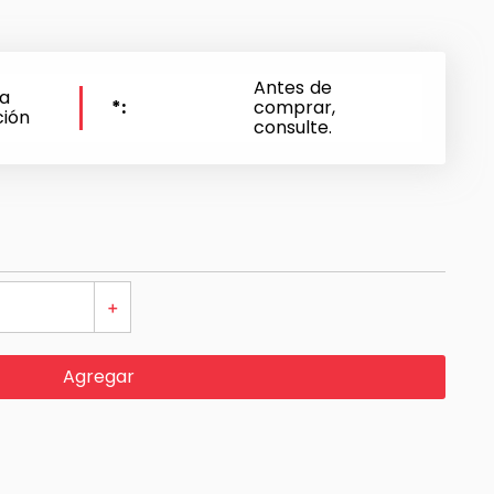
Antes de
 a
*
comprar,
ción
consulte.
＋
Agregar