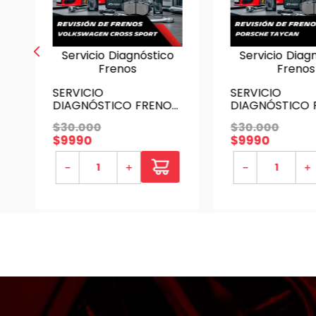
Servicio Diagnóstico
Servicio Diag
Frenos
Frenos
SERVICIO
SERVICIO
DIAGNÓSTICO FRENOS
DIAGNÓSTICO 
VOLKSWAGEN
PORSCHE TAY
$
30
.
000
$
30
.
000
CROSSSPORT
$
9990
$
9990
－
＋
－
＋