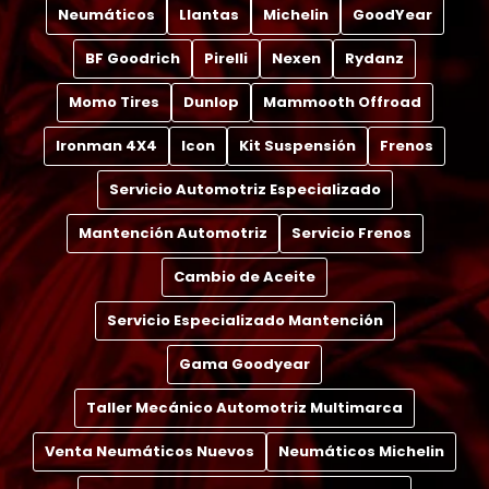
Neumáticos
Llantas
Michelin
GoodYear
BF Goodrich
Pirelli
Nexen
Rydanz
Momo Tires
Dunlop
Mammooth Offroad
Ironman 4X4
Icon
Kit Suspensión
Frenos
Servicio Automotriz Especializado
Mantención Automotriz
Servicio Frenos
Cambio de Aceite
Servicio Especializado Mantención
Gama Goodyear
Taller Mecánico Automotriz Multimarca
Venta Neumáticos Nuevos
Neumáticos Michelin