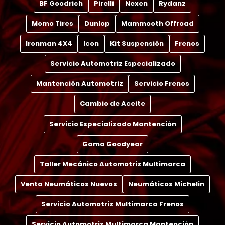
BF Goodrich
Pirelli
Nexen
Rydanz
Momo Tires
Dunlop
Mammooth Offroad
Ironman 4X4
Icon
Kit Suspensión
Frenos
Servicio Automotriz Especializado
Mantención Automotriz
Servicio Frenos
Cambio de Aceite
Servicio Especializado Mantención
Gama Goodyear
Taller Mecánico Automotriz Multimarca
Venta Neumáticos Nuevos
Neumáticos Michelin
Servicio Automotriz Multimarca Frenos
Servicio Automotriz Multimarca Mantención