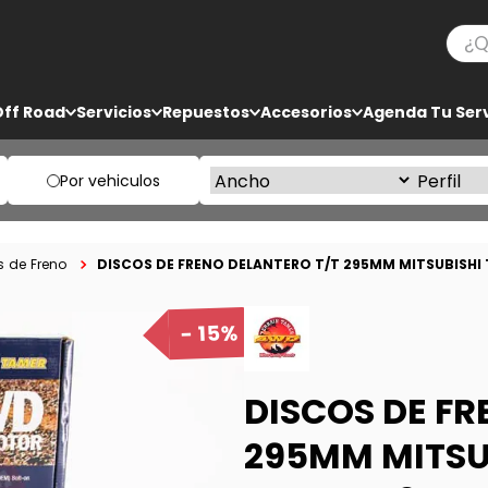
¿Qué
TÉRMINOS MÁS BUSCADOS
Off Road
Servicios
Repuestos
Accesorios
Agenda Tu Serv
1
.
ko3
2
.
bf goodrich
Por vehiculos
3
.
225
4
.
235
DISCOS DE FRENO DELANTERO T/T 295MM MITSUBISHI 
s de Freno
5
.
205
15%
DISCOS DE FR
295MM MITSUB