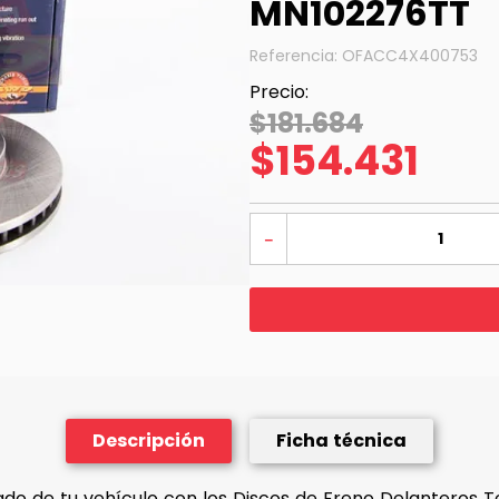
MN102276TT
Referencia
:
OFACC4X400753
$
181
.
684
$
154
.
431
－
Descripción
Ficha técnica
ado de tu vehículo con los Discos de Freno Delanteros T