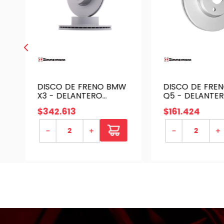
DISCO DE FRENO BMW
DISCO DE FREN
X3 - DELANTERO
Q5 - DELANTER
IZQUIERDO |
ZIMMERMAN -
$
342
.
613
$
161
.
424
ZIMMERMAN -
100.3378.20
150.2936.20
－
＋
－
＋