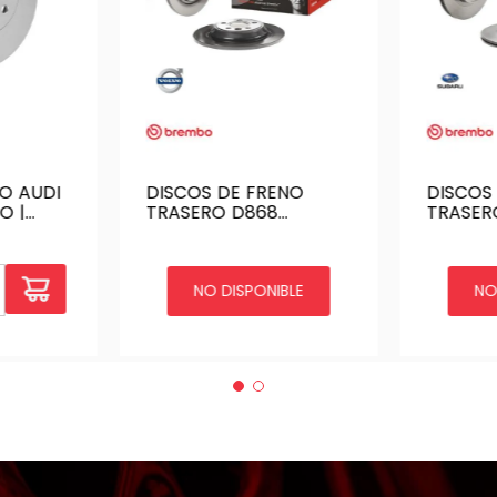
O AUDI
DISCOS DE FRENO
DISCOS
O |
TRASERO D868
TRASER
BREMBO VOLVO S60
BREMBO
20T 10- SOL | DF-840-
IMPREZA 20
BMO
988-B
NO DISPONIBLE
NO