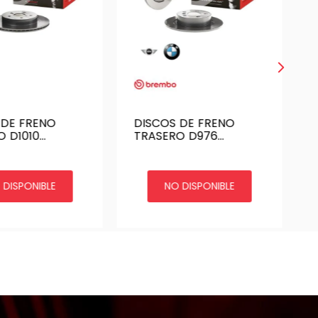
 DE FRENO
DISCOS DE FRENO
O D1010
TRASERO D976
 SUBARU
BREMBO MINI COOPER
 17 | DF-
S 13 BMW 216D 14 | DF-
MO
951-BMO
 DISPONIBLE
NO DISPONIBLE