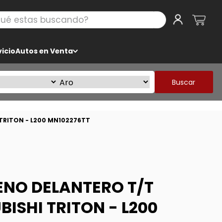
 estas buscando?
icio
Autos en Venta
Buscar
TRITON - L200 MN102276TT
ENO DELANTERO T/T
ISHI TRITON - L200