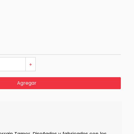
＋
Agregar
errain Tamer. Diseñados y fabricados con los