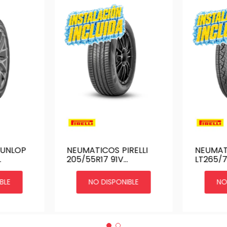
DUNLOP
NEUMATICOS PIRELLI
NEUMATI
205/55R17 91V
LT265/7
TL BLK
SCORPION KS
SCORPI
BLE
NO DISPONIBLE
NO