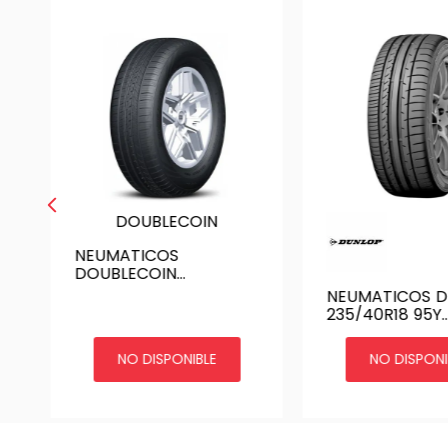
DOUBLECOIN
NEUMATICOS
DOUBLECOIN
235/65R17 DYNOPULSE
NEUMATICOS 
235/40R18 95Y
MAXX050+ H/T 
JAP
NO DISPONIBLE
NO DISPONI