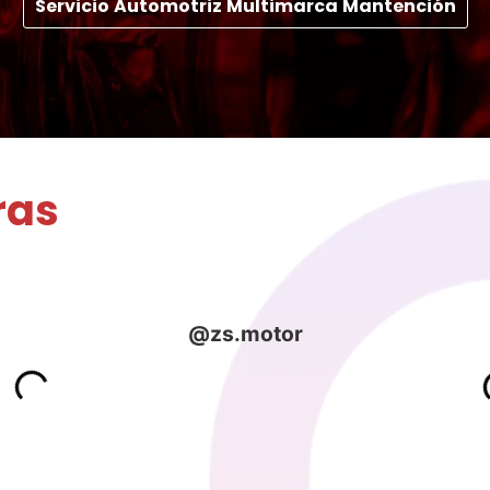
Servicio Automotriz Multimarca Mantención
ras