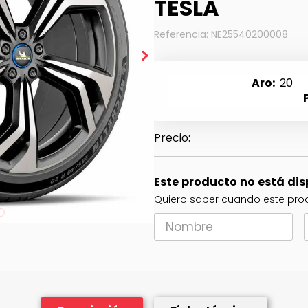
TESLA
Referencia
:
NE25540200008
Aro
20
Este producto no está di
Quiero saber cuando este prod