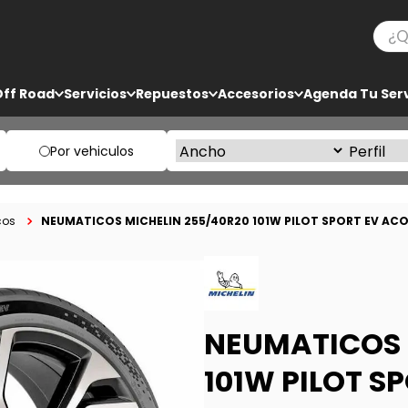
¿Qué
TÉRMINOS MÁS BUSCADOS
Off Road
Servicios
Repuestos
Accesorios
Agenda Tu Serv
1
.
ko3
2
.
bf goodrich
Por vehiculos
3
.
225
4
.
235
NEUMATICOS MICHELIN 255/40R20 101W PILOT SPORT EV ACO
cos
5
.
285
NEUMATICOS 
101W PILOT S