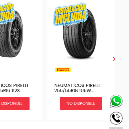
COS PIRELLI
NEUMATICOS PIRELLI
5R16 112S
255/55R18 105W
ON HT | SC-HT
SCORPION VERDE | SC.
VERDE N0
 DISPONIBLE
NO DISPONIBLE