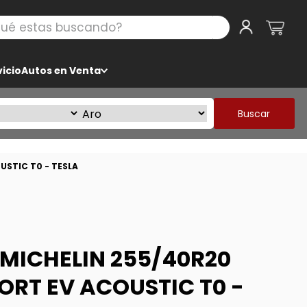
 estas buscando?
icio
Autos en Venta
Buscar
USTIC T0 - TESLA
MICHELIN 255/40R20
PORT EV ACOUSTIC T0 -