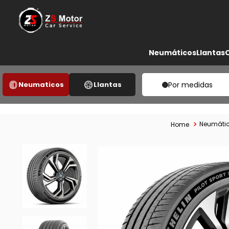
Neumáticos
Llantas
Neumaticos
Llantas
Por medidas
Neumáti