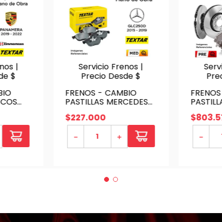
nos |
Servicio Frenos |
Serv
de $
Precio Desde $
Pre
BIO
FRENOS - CAMBIO
FRENOS
ISCOS
PASTILLAS MERCEDES
PASTILL
AMERA
BENZ GLC250D 2015 -
PORSCH
$
227
.
000
$
803
.
5
2019 - TRASERAS | P.
2017 - 
NCL.
TEXTAR - SERVICIO
DELANTE
－
＋
－
AR - D.
SENSOR 
ZIMMER
SERVICI