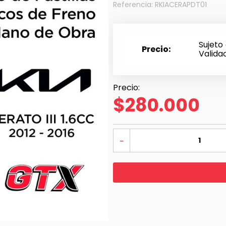
Referencia
:
RKIACERAPDT01
Sujeto
Precio
Valida
$
280
.
000
－