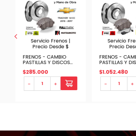
C
-
Servicio Frenos |
Servicio Fre
Precio Desde $
Precio Des
FRENOS - CAMBIO
FRENOS - CAM
PASTILLAS Y DISCOS
PASTILLAS Y D
CHEVROLET TRACKER
PORSCHE PAN
$
285
.
000
$
1
.
052
.
480
1.8 CC 2013 - 2017 |
2019 - 2022 -
TRASERAS - PAST.
DELANTEROS | I
－
＋
－
＋
MATSUMOTO - DISC.
SENSOR P. TEXT
FULLSTARK
ZIMMERMAN -
SERVICIO