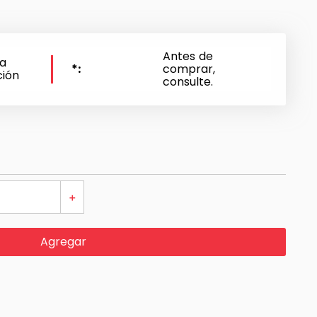
Antes de
 a
*
comprar,
ción
consulte.
＋
Agregar