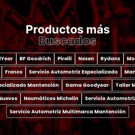
Productos más
Buscados
Year
BF Goodrich
Pirelli
Nexen
Rydanz
Mo
Frenos
Servicio Automotriz Especializado
Man
pecializado Mantención
Gama Goodyear
Taller
Nuevos
Neumáticos Michelin
Servicio Automotri
Servicio Automotriz Multimarca Mantención