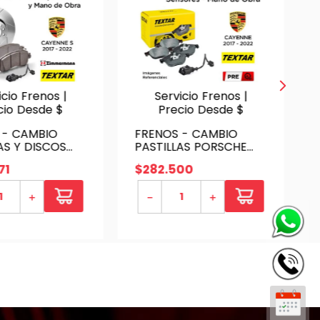
icio Frenos |
Servicio Frenos |
cio Desde $
Precio Desde $
 - CAMBIO
FRENOS - CAMBIO
AS Y DISCOS
PASTILLAS PORSCHE
E CAYENNE S
CAYENNE 15/20 2017 -
71
$
282
.
500
2022 -
2022 - TRASERAS | P.
ROS | INCL.
TEXTAR - INCL SENSOR
＋
－
＋
P. TEXTAR - D.
- SERVICIO
MAN -
O