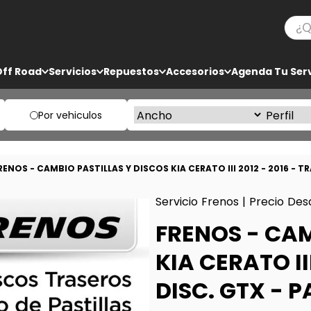
¿Qué
TÉRMINOS MÁS BUSCADOS
Off Road
Servicios
Repuestos
Accesorios
Agenda Tu Serv
1
.
bf goodrich
2
.
225
Por vehiculos
3
.
235
4
.
205
RENOS - CAMBIO PASTILLAS Y DISCOS KIA CERATO III 2012 - 2016 - TR
5
.
285
Servicio Frenos | Precio Des
FRENOS - CAM
KIA CERATO II
DISC. GTX - P