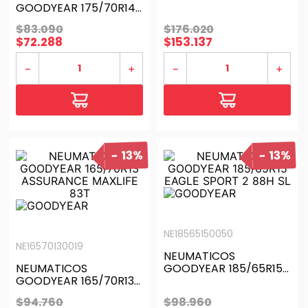
GOODYEAR 175/70R14
WGLR WORKHORSE AT
ASSURANCE
$
83
.
090
$
176
.
020
MAXLIFE88T
$
72
.
288
$
153
.
137
－
＋
－
＋
13%
13%
NE18565150050
NE16570130019
NEUMATICOS
NEUMATICOS
GOODYEAR 185/65R15
GOODYEAR 165/70R13
EAGLE SPORT 2 88H SL
ASSURANCE MAXLIFE
$
94
.
760
$
98
.
960
83T