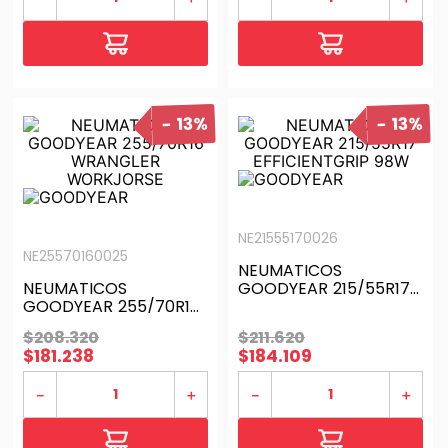
13%
13%
NE21555170026
NE25570160025
NEUMATICOS
NEUMATICOS
GOODYEAR 215/55R17
GOODYEAR 255/70R16
EFFICIENTGRIP 98W
WRANGLER
$
208
.
320
$
211
.
620
WORKJORSE
$
181
.
238
$
184
.
109
－
＋
－
＋