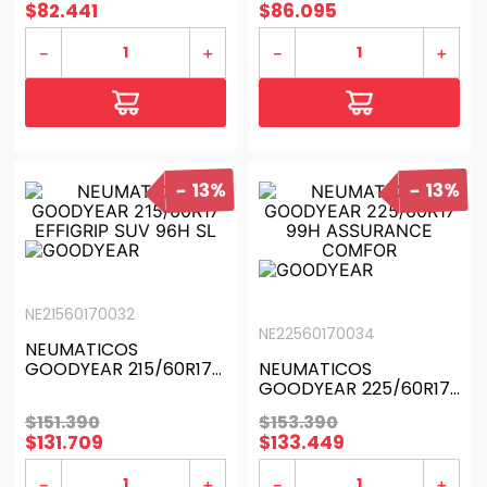
$
82
.
441
$
86
.
095
－
＋
－
＋
13%
13%
NE21560170032
NE22560170034
NEUMATICOS
GOODYEAR 215/60R17
NEUMATICOS
EFFIGRIP SUV 96H SL
GOODYEAR 225/60R17
99H ASSURANCE
$
151
.
390
$
153
.
390
COMFOR
$
131
.
709
$
133
.
449
－
＋
－
＋