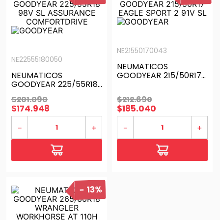
NE21550170043
NE22555180050
NEUMATICOS
NEUMATICOS
GOODYEAR 215/50R17
GOODYEAR 225/55R18
EAGLE SPORT 2 91V SL
98V SL ASSURANCE
$
201
.
090
$
212
.
690
COMFORTDRIVE
$
174
.
948
$
185
.
040
－
＋
－
＋
13%