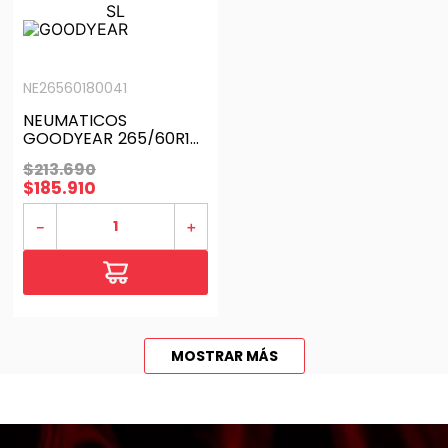
NE26560180041
NEUMATICOS
GOODYEAR 265/60R18
WRANGLER
$
213
.
690
WORKHORSE AT 110H SL
$
185
.
910
－
＋
MOSTRAR MÁS