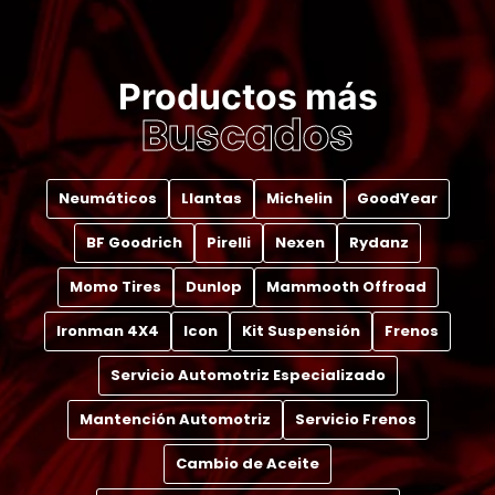
Productos más
Buscados
Neumáticos
Llantas
Michelin
GoodYear
BF Goodrich
Pirelli
Nexen
Rydanz
Momo Tires
Dunlop
Mammooth Offroad
Ironman 4X4
Icon
Kit Suspensión
Frenos
Servicio Automotriz Especializado
Mantención Automotriz
Servicio Frenos
Cambio de Aceite