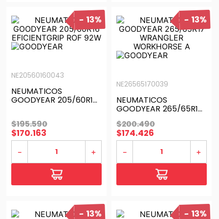
13%
13%
NE20560160043
NE26565170039
NEUMATICOS
GOODYEAR 205/60R16
NEUMATICOS
EFICIENTGRIP ROF 92W
GOODYEAR 265/65R17
WRANGLER
$
195
.
590
$
200
.
490
WORKHORSE A
$
170
.
163
$
174
.
426
－
＋
－
＋
13%
13%