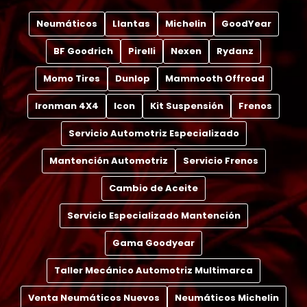
Neumáticos
Llantas
Michelin
GoodYear
BF Goodrich
Pirelli
Nexen
Rydanz
Momo Tires
Dunlop
Mammooth Offroad
Ironman 4X4
Icon
Kit Suspensión
Frenos
Servicio Automotriz Especializado
Mantención Automotriz
Servicio Frenos
Cambio de Aceite
Servicio Especializado Mantención
Gama Goodyear
Taller Mecánico Automotriz Multimarca
Venta Neumáticos Nuevos
Neumáticos Michelin